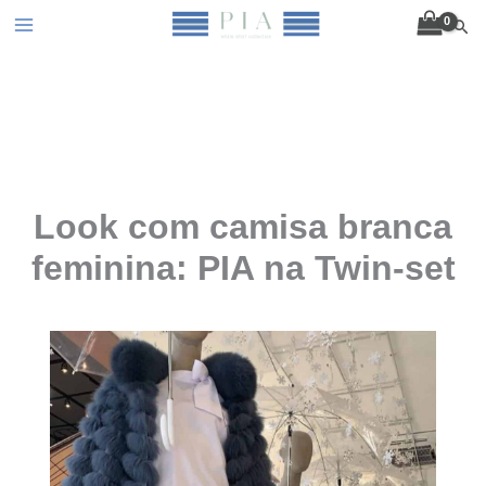
Ir
Pesq
para
o
conteúdo
Look com camisa branca
feminina: PIA na Twin-set