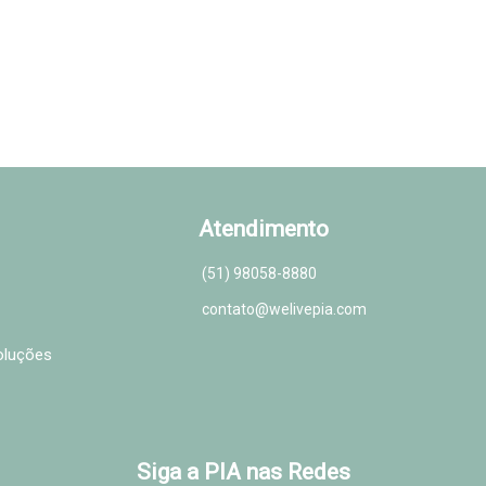
Atendimento
(51) 98058-8880
contato@welivepia.com
voluções
Instagram
Facebook
Siga a PIA nas Redes