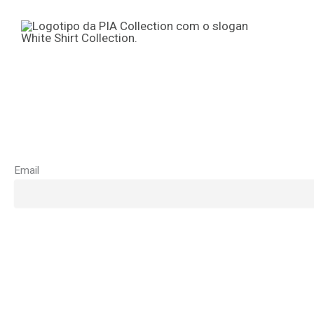
Ir
para
o
conteúdo
Email